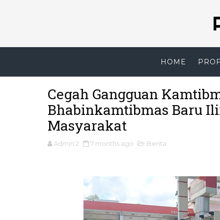
HOME
PROF
Cegah Gangguan Kamtibma
Bhabinkamtibmas Baru Ilir 
Masyarakat
Admin 2
7 months ago
Berita