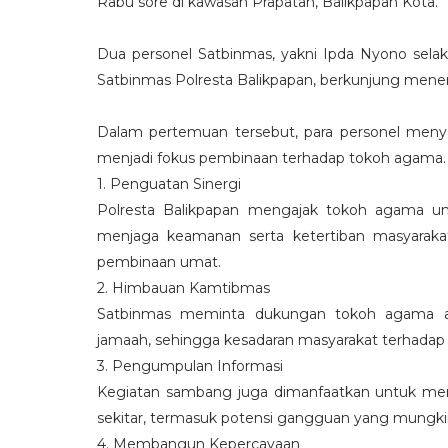
Rabu sore di kawasan Prapatan, Balikpapan Kota.
Dua personel Satbinmas, yakni
Ipda Nyono
selak
Satbinmas Polresta Balikpapan, berkunjung men
Dalam pertemuan tersebut, para personel meny
menjadi fokus pembinaan terhadap tokoh agama. 
1. Penguatan Sinergi
Polresta Balikpapan mengajak tokoh agama u
menjaga keamanan serta ketertiban masyaraka
pembinaan umat.
2. Himbauan Kamtibmas
Satbinmas meminta dukungan tokoh agama a
jamaah, sehingga kesadaran masyarakat terhada
3. Pengumpulan Informasi
Kegiatan sambang juga dimanfaatkan untuk men
sekitar, termasuk potensi gangguan yang mungki
4. Membangun Kepercayaan