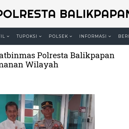
POLRESTA BALIKPAPA
IL
TUPOKSI
POLSEK
INFORMASI
BER
tbinmas Polresta Balikpapan
amanan Wilayah